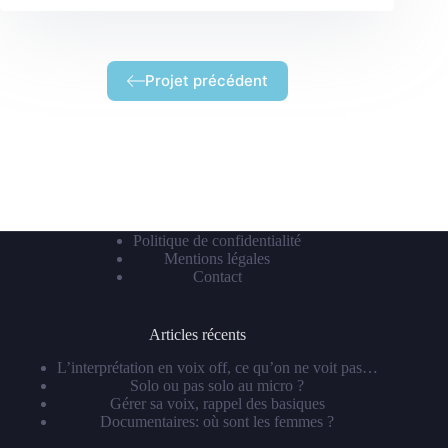
Projet précédent
Politique de confidentialité
Mentions légales
Contact
Articles récents
L’interprétation en voix off, ce qu’on ne voit pas…
Solo ou pas solo au micro ?
Gérer sa voix, rappel des basiques
Documentaires: où sont les femmes ?