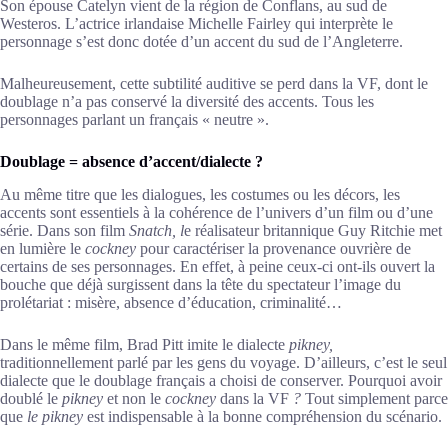
Son épouse Catelyn vient de la région de Conflans, au sud de
Westeros. L’actrice irlandaise Michelle Fairley qui interprète le
personnage s’est donc dotée d’un accent du sud de l’Angleterre.
Malheureusement, cette subtilité auditive se perd dans la VF, dont le
doublage n’a pas conservé la diversité des accents. Tous les
personnages parlant un français « neutre ».
Doublage = absence d’accent/dialecte ?
Au même titre que les dialogues, les costumes ou les décors, les
accents sont essentiels à la cohérence de l’univers d’un film ou d’une
série. Dans son film
Snatch, l
e réalisateur britannique Guy Ritchie met
en lumière le
cockney
pour caractériser la provenance ouvrière de
certains de ses personnages. En effet, à peine ceux-ci ont-ils ouvert la
bouche que déjà surgissent dans la tête du spectateur l’image du
prolétariat : misère, absence d’éducation, criminalité…
Dans le même film, Brad Pitt imite le dialecte
pikney,
traditionnellement parlé par les gens du voyage. D’ailleurs, c’est le seul
dialecte que le doublage français a choisi de conserver. Pourquoi avoir
doublé le
pikney
et non le
cockney
dans la VF
?
Tout simplement parce
que
le pikney
est indispensable à la bonne compréhension du scénario.