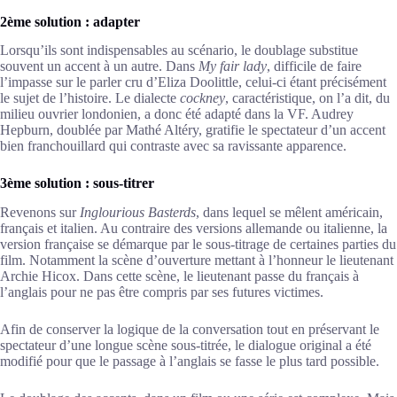
2ème solution : adapter
Lorsqu’ils sont indispensables au scénario, le doublage substitue
souvent un accent à un autre. Dans
My fair lady
, difficile de faire
l’impasse sur le parler cru d’Eliza Doolittle, celui-ci étant précisément
le sujet de l’histoire. Le dialecte
cockney
, caractéristique, on l’a dit, du
milieu ouvrier londonien, a donc été adapté dans la VF. Audrey
Hepburn, doublée par Mathé Altéry, gratifie le spectateur d’un accent
bien franchouillard qui contraste avec sa ravissante apparence.
3ème solution : sous-titrer
Revenons sur
Inglourious Basterds
, dans lequel se mêlent américain,
français et italien. Au contraire des versions allemande ou italienne, la
version française se démarque par le sous-titrage de certaines parties du
film. Notamment la scène d’ouverture mettant à l’honneur le lieutenant
Archie Hicox. Dans cette scène, le lieutenant passe du français à
l’anglais pour ne pas être compris par ses futures victimes.
Afin de conserver la logique de la conversation tout en préservant le
spectateur d’une longue scène sous-titrée, le dialogue original a été
modifié pour que le passage à l’anglais se fasse le plus tard possible.