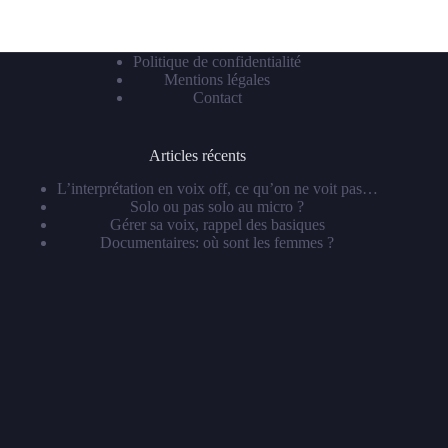
Politique de confidentialité
Mentions légales
Contact
Articles récents
L’interprétation en voix off, ce qu’on ne voit pas…
Solo ou pas solo au micro ?
Gérer sa voix, rappel des basiques
Documentaires: où sont les femmes ?