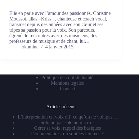
Elle en parle avec l’amour des passionnés. Christine
Moussot, alias »Kriss », chanteuse et coach vocal,
transmet depuis des années avec son cœur et ses
tripes sa passion pour la voix. Son parcours,
égrené de rencontres avec des musiciens, des
professeurs de musique et de chant, lui…
okamine
4 janvier 2015
Politique de confidentialité
Mentions légales
Contact
Articles récents
L’interprétation en voix off, ce qu’on ne voit pas…
Solo ou pas solo au micro ?
Gérer sa voix, rappel des basiques
Documentaires: où sont les femmes ?