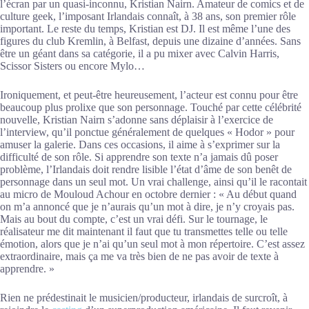
l’écran par un quasi-inconnu, Kristian Nairn. Amateur de comics et de
culture geek, l’imposant Irlandais connaît, à 38 ans, son premier rôle
important. Le reste du temps, Kristian est DJ. Il est même l’une des
figures du club Kremlin, à Belfast, depuis une dizaine d’années. Sans
être un géant dans sa catégorie, il a pu mixer avec Calvin Harris,
Scissor Sisters ou encore Mylo…
Ironiquement, et peut-être heureusement, l’acteur est connu pour être
beaucoup plus prolixe que son personnage. Touché par cette célébrité
nouvelle, Kristian Nairn s’adonne sans déplaisir à l’exercice de
l’interview, qu’il ponctue généralement de quelques « Hodor » pour
amuser la galerie. Dans ces occasions, il aime à s’exprimer sur la
difficulté de son rôle. Si apprendre son texte n’a jamais dû poser
problème, l’Irlandais doit rendre lisible l’état d’âme de son benêt de
personnage dans un seul mot. Un vrai challenge, ainsi qu’il le racontait
au micro de Mouloud Achour en octobre dernier : « Au début quand
on m’a annoncé que je n’aurais qu’un mot à dire, je n’y croyais pas.
Mais au bout du compte, c’est un vrai défi. Sur le tournage, le
réalisateur me dit maintenant il faut que tu transmettes telle ou telle
émotion, alors que je n’ai qu’un seul mot à mon répertoire. C’est assez
extraordinaire, mais ça me va très bien de ne pas avoir de texte à
apprendre. »
Rien ne prédestinait le musicien/producteur, irlandais de surcroît, à