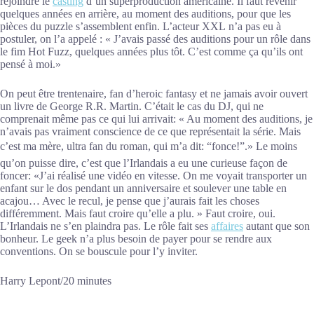
rejoindre le
casting
d’un superproduction américaine. Il faut revenir
quelques années en arrière, au moment des auditions, pour que les
pièces du puzzle s’assemblent enfin. L’acteur XXL n’a pas eu à
postuler, on l’a appelé : « J’avais passé des auditions pour un rôle dans
le fim Hot Fuzz, quelques années plus tôt. C’est comme ça qu’ils ont
pensé à moi.»
On peut être trentenaire, fan d’heroic fantasy et ne jamais avoir ouvert
un livre de George R.R. Martin. C’était le cas du DJ, qui ne
comprenait même pas ce qui lui arrivait: « Au moment des auditions, je
n’avais pas vraiment conscience de ce que représentait la série. Mais
c’est ma mère, ultra fan du roman, qui m’a dit: “fonce!”.» Le moins
qu’on puisse dire, c’est que l’Irlandais a eu une curieuse façon de
foncer: «J’ai réalisé une vidéo en vitesse. On me voyait transporter un
enfant sur le dos pendant un anniversaire et soulever une table en
acajou… Avec le recul, je pense que j’aurais fait les choses
différemment. Mais faut croire qu’elle a plu. » Faut croire, oui.
L’Irlandais ne s’en plaindra pas. Le rôle fait ses
affaires
autant que son
bonheur. Le geek n’a plus besoin de payer pour se rendre aux
conventions. On se bouscule pour l’y inviter.
Harry Lepont/20 minutes