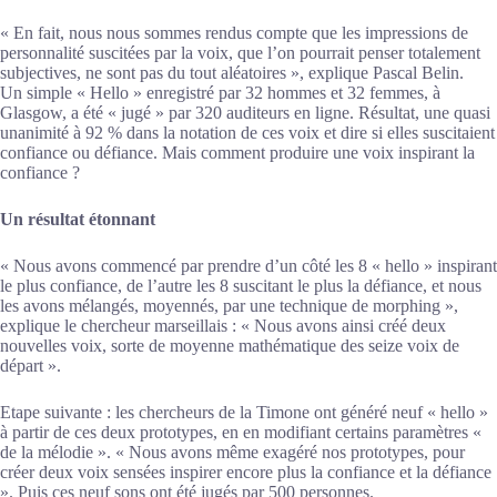
« En fait, nous nous sommes rendus compte que les impressions de
personnalité suscitées par la voix, que l’on pourrait penser totalement
subjectives, ne sont pas du tout aléatoires », explique Pascal Belin.
Un simple « Hello » enregistré par 32 hommes et 32 femmes, à
Glasgow, a été « jugé » par 320 auditeurs en ligne. Résultat, une quasi
unanimité à 92 % dans la notation de ces voix et dire si elles suscitaient
confiance ou défiance. Mais comment produire une voix inspirant la
confiance ?
Un résultat étonnant
« Nous avons commencé par prendre d’un côté les 8 « hello » inspirant
le plus confiance, de l’autre les 8 suscitant le plus la défiance, et nous
les avons mélangés, moyennés, par une technique de morphing »,
explique le chercheur marseillais : « Nous avons ainsi créé deux
nouvelles voix, sorte de moyenne mathématique des seize voix de
départ ».
Etape suivante : les chercheurs de la Timone ont généré neuf « hello »
à partir de ces deux prototypes, en en modifiant certains paramètres «
de la mélodie ». « Nous avons même exagéré nos prototypes, pour
créer deux voix sensées inspirer encore plus la confiance et la défiance
». Puis ces neuf sons ont été jugés par 500 personnes.