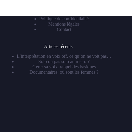
Politique de confidentialité
Mentions légales
Contact
Articles récents
L’interprétation en voix off, ce qu’on ne voit pas…
Solo ou pas solo au micro ?
Gérer sa voix, rappel des basiques
Documentaires: où sont les femmes ?