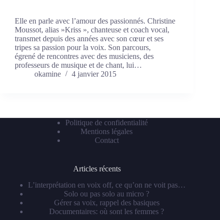
Elle en parle avec l’amour des passionnés. Christine
Moussot, alias »Kriss », chanteuse et coach vocal,
transmet depuis des années avec son cœur et ses
tripes sa passion pour la voix. Son parcours,
égrené de rencontres avec des musiciens, des
professeurs de musique et de chant, lui…
okamine
4 janvier 2015
Politique de confidentialité
Mentions légales
Contact
Articles récents
L’interprétation en voix off, ce qu’on ne voit pas…
Solo ou pas solo au micro ?
Gérer sa voix, rappel des basiques
Documentaires: où sont les femmes ?