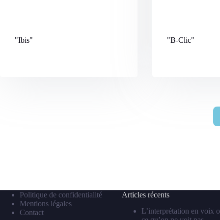
"Ibis
"
"B-Clic
"
Politique de confidentialité
Articles récents
Mentions légales
L’interprétation en voix o
Contact
ce qu’on ne voit pas…