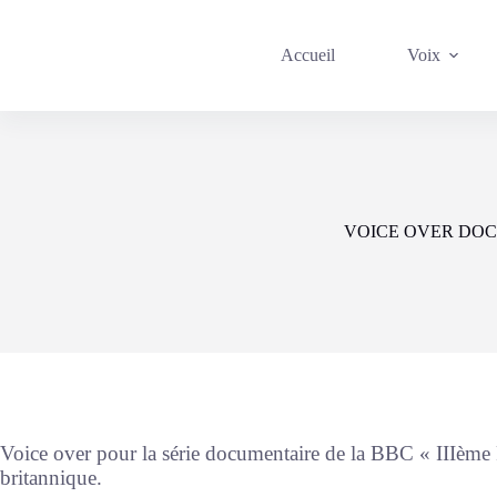
Passer
au
contenu
Accueil
Voix
VOICE OVER DOC
Voice over pour la série documentaire de la BBC « IIIème
britannique.