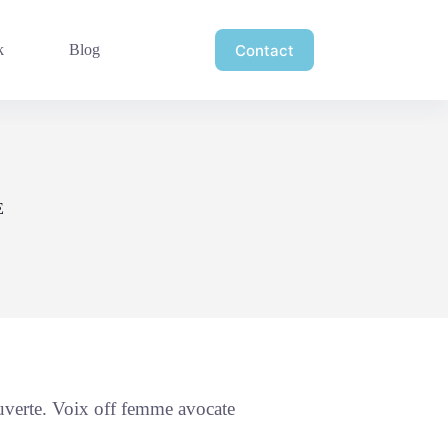
Contact
k
Blog
E
uverte. Voix off femme avocate