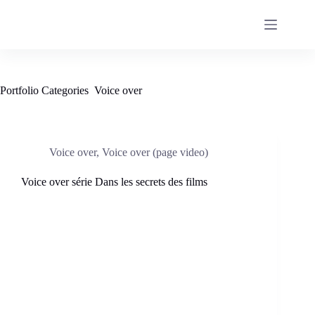
Passer
au
contenu
Portfolio Categories
Voice over
Voice over
,
Voice over (page video)
Voice over série Dans les secrets des films