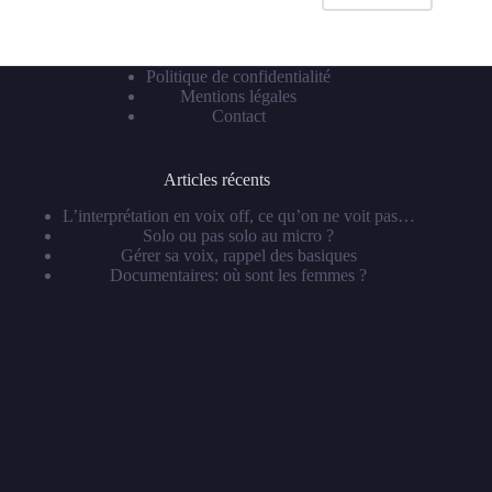
Politique de confidentialité
Mentions légales
Contact
Articles récents
L’interprétation en voix off, ce qu’on ne voit pas…
Solo ou pas solo au micro ?
Gérer sa voix, rappel des basiques
Documentaires: où sont les femmes ?