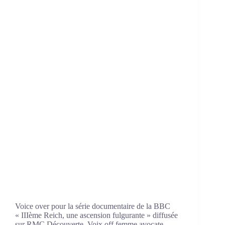
Voice over pour la série documentaire de la BBC
« IIIème Reich, une ascension fulgurante » diffusée
sur RMC Découverte. Voix off femme avocate