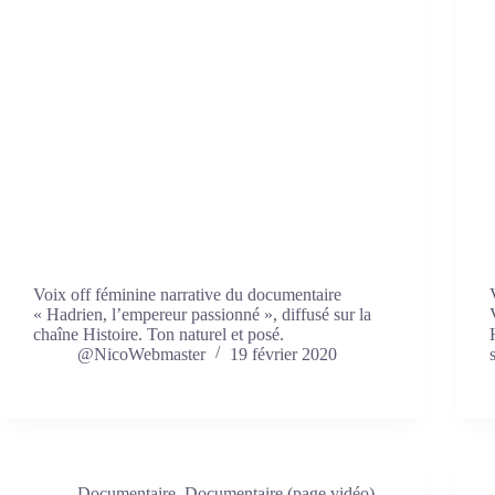
Voix off féminine narrative du documentaire
« Hadrien, l’empereur passionné », diffusé sur la
chaîne Histoire. Ton naturel et posé.
@NicoWebmaster
19 février 2020
Documentaire
,
Documentaire (page vidéo)