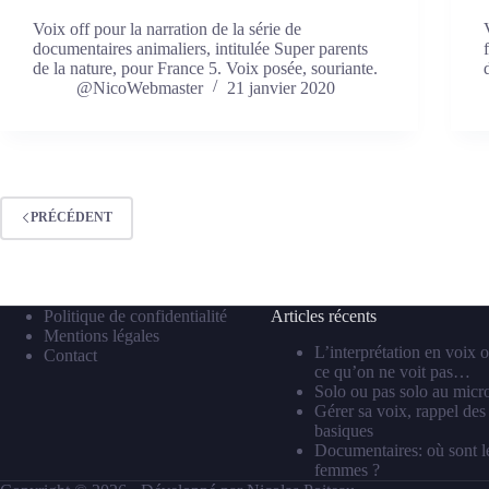
Voix off pour la narration de la série de
documentaires animaliers, intitulée Super parents
de la nature, pour France 5. Voix posée, souriante.
@NicoWebmaster
21 janvier 2020
PRÉCÉDENT
Politique de confidentialité
Articles récents
Mentions légales
L’interprétation en voix o
Contact
ce qu’on ne voit pas…
Solo ou pas solo au micr
Gérer sa voix, rappel des
basiques
Documentaires: où sont l
femmes ?