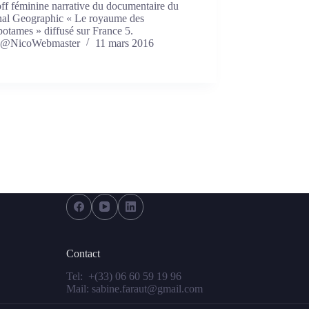
ff féminine narrative du documentaire du
nal Geographic « Le royaume des
otames » diffusé sur France 5.
@NicoWebmaster
11 mars 2016
Contact
Tel:
+(33) 06 60 59 19 96
Mail:
sabine.faraut@gmail.com