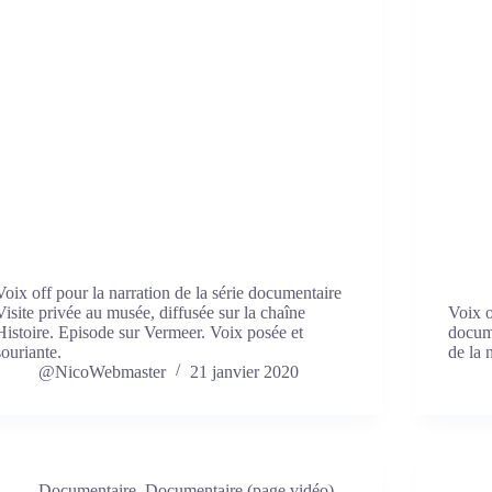
Voix off pour la narration de la série documentaire
Visite privée au musée, diffusée sur la chaîne
Voix o
Histoire. Episode sur Vermeer. Voix posée et
docume
souriante.
de la 
@NicoWebmaster
21 janvier 2020
Documentaire
,
Documentaire (page vidéo)