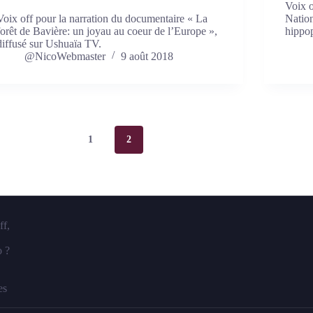
Voix o
Voix off pour la narration du documentaire « La
Natio
forêt de Bavière: un joyau au coeur de l’Europe »,
hippop
diffusé sur Ushuaïa TV.
@NicoWebmaster
9 août 2018
1
2
ff,
o ?
es