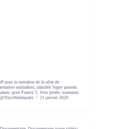
ff pour la narration de la série de
ntaires animaliers, intitulée Super parents
nature, pour France 5. Voix posée, souriante.
@NicoWebmaster
21 janvier 2020
Documentaire
,
Documentaire (page vidéo)