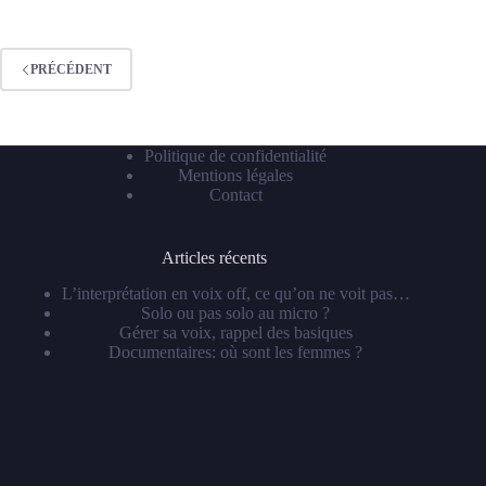
PRÉCÉDENT
Politique de confidentialité
Mentions légales
Contact
Articles récents
L’interprétation en voix off, ce qu’on ne voit pas…
Solo ou pas solo au micro ?
Gérer sa voix, rappel des basiques
Documentaires: où sont les femmes ?