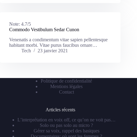
Note:
4.7/5
Commodo Vestibulum Sedar Cunon
Venenatis a condimentum vitae sapien pellentesque
habitant morbi. Vitae purus faucibus ornare…
Tech
23 janvier 2021
Politique de confidentialité
Mentions légales
Contact
Articles récents
L’interprétation en voix off, ce qu’on ne voit pas…
Solo ou pas solo au micro ?
Gérer sa voix, rappel des basiques
Documentaires: où sont les femmes ?