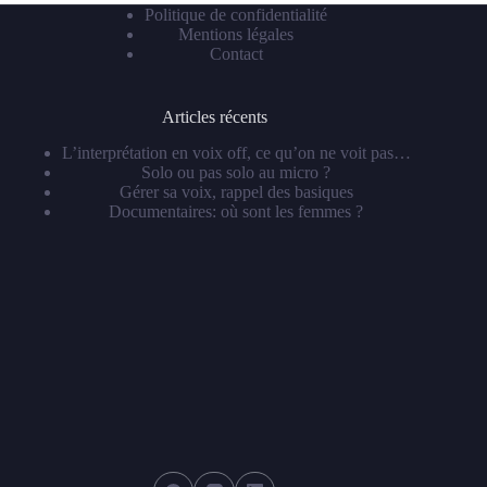
Politique de confidentialité
Mentions légales
Contact
Articles récents
L’interprétation en voix off, ce qu’on ne voit pas…
Solo ou pas solo au micro ?
Gérer sa voix, rappel des basiques
Documentaires: où sont les femmes ?