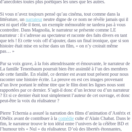
d’anecdotes toutes plus poétiques les unes que les autres.
Si vous n’avez toujours pensé qu’au cinéma, tout comme dans la
littérature, un
narrateur
neutre digne de ce nom ne révèle jamais qui il
est ni quel rôle il tient, un exemple mémorable ne tardera pas à vous
contredire. Dans Magnolia, le narrateur se présente comme LE
narrateur : il s’adresse au spectateur et raconte des faits divers en tant
que tels ! Et cette voix off d’ajouter, dans un final ironique, que si son
histoire était mise en scène dans un film, « on n’y croirait même
pas… »
Par sa voix grave, à la fois attendrissante et émouvante, le narrateur de
La famille Tenenbaum pourrait bien être assimilé à l’un des membres
de cette famille. En réalité, ce dernier est avant tout présent pour nous
raconter une histoire écrite. La preuve en est ces images provenant
d’un livre portant le même titre que le film dont les lignes nous sont
rapportées par ce dernier. S’agit-il donc d’un lecteur ou d’un narrateur
? Et si ce dernier était tout simplement l’auteur de cet ouvrage, et donc
peut-être la voix du réalisateur ?
Pierre Tchernia a assuré la narration des films d’animation d’Astérix et
Obélix avant de contribuer à la
comédie
culte d’Alain Chabat. Dans le
fim, le narrateur trouve le ton idéal entre l’univers de la célèbre BD et
l’humour très « Nul » du réalisateur. D’où des libertés étonnantes,