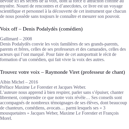
dévoile ici les secrets de la voix, dont la force d’attraction confine au
mystère. Nourri de rencontres et d’anecdotes, ce livre est un voyage
scientifique et personnel à la découverte de cet instrument que chacun
de nous possède sans toujours le connaître et mesurer son pouvoir.
Voix off – Denis Podalydès (comédien)
Gallimard – 2008
Denis Podalydès convie les voix familières de ses grands-parents,
parents et frères, celles de ses professeurs et des camarades, celles des
acteurs qui l’ont marqué. Pour faire de cet autoportrait le récit de
formation d’un comédien, qui fait vivre la voix des autres.
Trouvez votre voix – Raymonde Viret (professeur de chant)
Albin Michel – 2016
Préface Maxime Le Forestier et Jacques Weber.
L’auteure nous apprend à bien respirer, parler sans s’épuiser, chanter
librement, comprendre ce que notre voix révèle… Ses conseils sont
accompagnés de nombreux témoignages de ses élèves, dont beaucoup
de chanteurs, comédiens, avocats… parmi lesquels ses « 3
mousquetaires » Jacques Weber, Maxime Le Forestier et François
Morel.