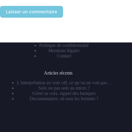
Laisser un commentaire
Politique de confidentialité
Mentions légales
Contact
Articles récents
L’interprétation en voix off, ce qu’on ne voit pas…
Solo ou pas solo au micro ?
Gérer sa voix, rappel des basiques
Documentaires: où sont les femmes ?