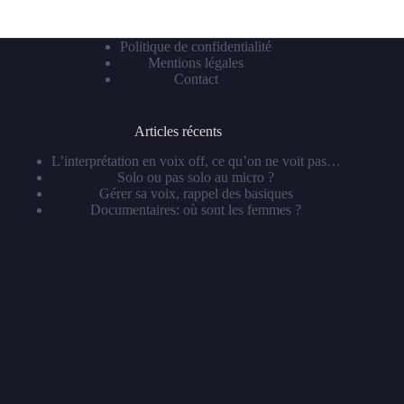
Politique de confidentialité
Mentions légales
Contact
Articles récents
L’interprétation en voix off, ce qu’on ne voit pas…
Solo ou pas solo au micro ?
Gérer sa voix, rappel des basiques
Documentaires: où sont les femmes ?