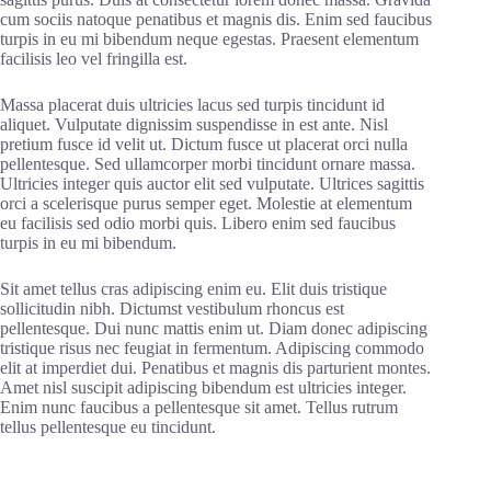
cum sociis natoque penatibus et magnis dis. Enim sed faucibus
turpis in eu mi bibendum neque egestas. Praesent elementum
facilisis leo vel fringilla est.
Massa placerat duis ultricies lacus sed turpis tincidunt id
aliquet. Vulputate dignissim suspendisse in est ante. Nisl
pretium fusce id velit ut. Dictum fusce ut placerat orci nulla
pellentesque. Sed ullamcorper morbi tincidunt ornare massa.
Ultricies integer quis auctor elit sed vulputate. Ultrices sagittis
orci a scelerisque purus semper eget. Molestie at elementum
eu facilisis sed odio morbi quis. Libero enim sed faucibus
turpis in eu mi bibendum.
Sit amet tellus cras adipiscing enim eu. Elit duis tristique
sollicitudin nibh. Dictumst vestibulum rhoncus est
pellentesque. Dui nunc mattis enim ut. Diam donec adipiscing
tristique risus nec feugiat in fermentum. Adipiscing commodo
elit at imperdiet dui. Penatibus et magnis dis parturient montes.
Amet nisl suscipit adipiscing bibendum est ultricies integer.
Enim nunc faucibus a pellentesque sit amet. Tellus rutrum
tellus pellentesque eu tincidunt.