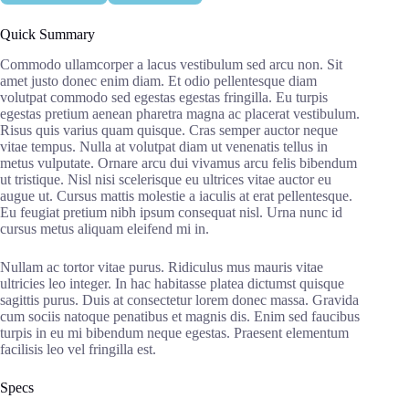
Quick Summary
Commodo ullamcorper a lacus vestibulum sed arcu non. Sit
amet justo donec enim diam. Et odio pellentesque diam
volutpat commodo sed egestas egestas fringilla. Eu turpis
egestas pretium aenean pharetra magna ac placerat vestibulum.
Risus quis varius quam quisque. Cras semper auctor neque
vitae tempus. Nulla at volutpat diam ut venenatis tellus in
metus vulputate. Ornare arcu dui vivamus arcu felis bibendum
ut tristique. Nisl nisi scelerisque eu ultrices vitae auctor eu
augue ut. Cursus mattis molestie a iaculis at erat pellentesque.
Eu feugiat pretium nibh ipsum consequat nisl. Urna nunc id
cursus metus aliquam eleifend mi in.
Nullam ac tortor vitae purus. Ridiculus mus mauris vitae
ultricies leo integer. In hac habitasse platea dictumst quisque
sagittis purus. Duis at consectetur lorem donec massa. Gravida
cum sociis natoque penatibus et magnis dis. Enim sed faucibus
turpis in eu mi bibendum neque egestas. Praesent elementum
facilisis leo vel fringilla est.
Specs