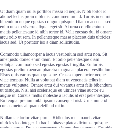
Ut diam quam nulla porttitor massa id neque. Nibh tortor id
aliquet lectus proin nibh nisl condimentum id. Turpis in eu mi
bibendum neque egestas congue quisque. Diam maecenas sed
enim ut sem viverra aliquet eget sit. At urna condimentum
mattis pellentesque id nibh tortor id. Velit egestas dui id ornare
arcu odio ut sem. In pellentesque massa placerat duis ultricies
lacus sed. Ut porttitor leo a diam sollicitudin.
Commodo ullamcorper a lacus vestibulum sed arcu non. Sit
amet justo donec enim diam. Et odio pellentesque diam
volutpat commodo sed egestas egestas fringilla. Eu turpis
egestas pretium aenean pharetra magna ac placerat vestibulum.
Risus quis varius quam quisque. Cras semper auctor neque
vitae tempus. Nulla at volutpat diam ut venenatis tellus in
metus vulputate. Ornare arcu dui vivamus arcu felis bibendum
ut tristique. Nisl nisi scelerisque eu ultrices vitae auctor eu
augue ut. Cursus mattis molestie a iaculis at erat pellentesque.
Eu feugiat pretium nibh ipsum consequat nisl. Urna nunc id
cursus metus aliquam eleifend mi in.
Nullam ac tortor vitae purus. Ridiculus mus mauris vitae
ultricies leo integer. In hac habitasse platea dictumst quisque
sagittis purus. Duis at consectetur lorem donec massa. Gravida