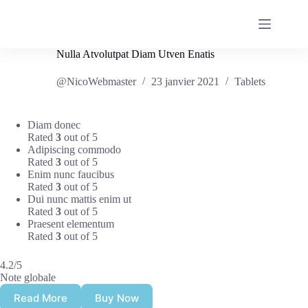
Passer
au
contenu
Nulla Atvolutpat Diam Utven Enatis
@NicoWebmaster
23 janvier 2021
Tablets
Diam donec
Rated
3
out of 5
Adipiscing commodo
Rated
3
out of 5
Enim nunc faucibus
Rated
3
out of 5
Dui nunc mattis enim ut
Rated
3
out of 5
Praesent elementum
Rated
3
out of 5
4.2/5
Note globale
Read More
Buy Now