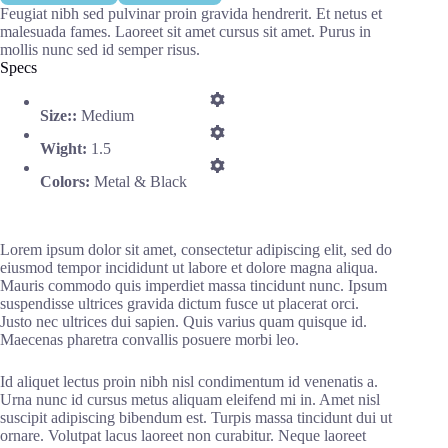
Feugiat nibh sed pulvinar proin gravida hendrerit. Et netus et
malesuada fames. Laoreet sit amet cursus sit amet. Purus in
mollis nunc sed id semper risus.
Specs
Size::
Medium
Wight:
1.5
Colors:
Metal & Black
Lorem ipsum dolor sit amet, consectetur adipiscing elit, sed do
eiusmod tempor incididunt ut labore et dolore magna aliqua.
Mauris commodo quis imperdiet massa tincidunt nunc. Ipsum
suspendisse ultrices gravida dictum fusce ut placerat orci.
Justo nec ultrices dui sapien. Quis varius quam quisque id.
Maecenas pharetra convallis posuere morbi leo.
Id aliquet lectus proin nibh nisl condimentum id venenatis a.
Urna nunc id cursus metus aliquam eleifend mi in. Amet nisl
suscipit adipiscing bibendum est. Turpis massa tincidunt dui ut
ornare. Volutpat lacus laoreet non curabitur. Neque laoreet