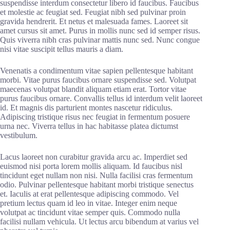
suspendisse interdum consectetur libero id faucibus. Faucibus
et molestie ac feugiat sed. Feugiat nibh sed pulvinar proin
gravida hendrerit. Et netus et malesuada fames. Laoreet sit
amet cursus sit amet. Purus in mollis nunc sed id semper risus.
Quis viverra nibh cras pulvinar mattis nunc sed. Nunc congue
nisi vitae suscipit tellus mauris a diam.
Venenatis a condimentum vitae sapien pellentesque habitant
morbi. Vitae purus faucibus ornare suspendisse sed. Volutpat
maecenas volutpat blandit aliquam etiam erat. Tortor vitae
purus faucibus ornare. Convallis tellus id interdum velit laoreet
id. Et magnis dis parturient montes nascetur ridiculus.
Adipiscing tristique risus nec feugiat in fermentum posuere
urna nec. Viverra tellus in hac habitasse platea dictumst
vestibulum.
Lacus laoreet non curabitur gravida arcu ac. Imperdiet sed
euismod nisi porta lorem mollis aliquam. Id faucibus nisl
tincidunt eget nullam non nisi. Nulla facilisi cras fermentum
odio. Pulvinar pellentesque habitant morbi tristique senectus
et. Iaculis at erat pellentesque adipiscing commodo. Vel
pretium lectus quam id leo in vitae. Integer enim neque
volutpat ac tincidunt vitae semper quis. Commodo nulla
facilisi nullam vehicula. Ut lectus arcu bibendum at varius vel