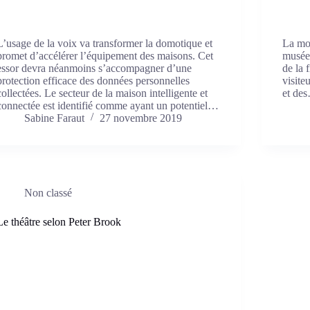
L’usage de la voix va transformer la domotique et
La mod
promet d’accélérer l’équipement des maisons. Cet
musées
essor devra néanmoins s’accompagner d’une
de la 
protection efficace des données personnelles
visite
collectées. Le secteur de la maison intelligente et
et de
connectée est identifié comme ayant un potentiel…
Sabine Faraut
27 novembre 2019
Non classé
Le théâtre selon Peter Brook