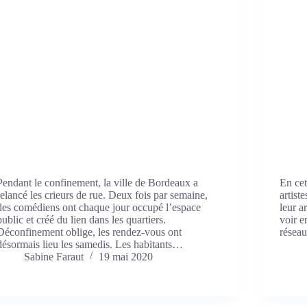
Pendant le confinement, la ville de Bordeaux a
En cet
relancé les crieurs de rue. Deux fois par semaine,
artist
des comédiens ont chaque jour occupé l’espace
leur a
public et créé du lien dans les quartiers.
voir e
Déconfinement oblige, les rendez-vous ont
résea
désormais lieu les samedis. Les habitants…
Sabine Faraut
19 mai 2020